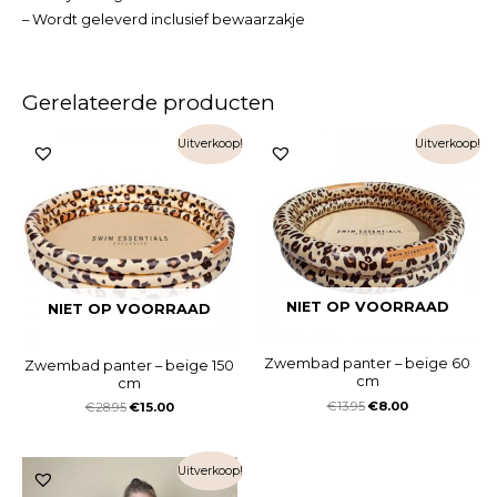
– Wordt geleverd inclusief bewaarzakje
Gerelateerde producten
Uitverkoop!
Uitverkoop!
NIET OP VOORRAAD
NIET OP VOORRAAD
Zwembad panter – beige 60
Zwembad panter – beige 150
cm
cm
€
13.95
€
8.00
€
28.95
€
15.00
Uitverkoop!