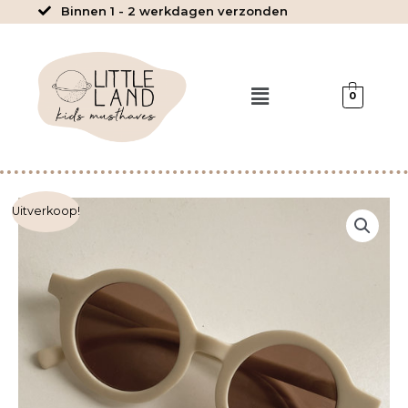
Ga
Binnen 1 - 2 werkdagen verzonden
naar
de
inhoud
Menu
0
Zonnebril
Uitverkoop!
-
Creamy
Milk
aantal