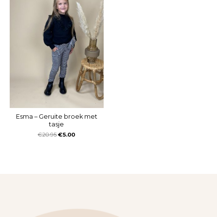
Esma – Geruite broek met
tasje
€
20.95
€
5.00