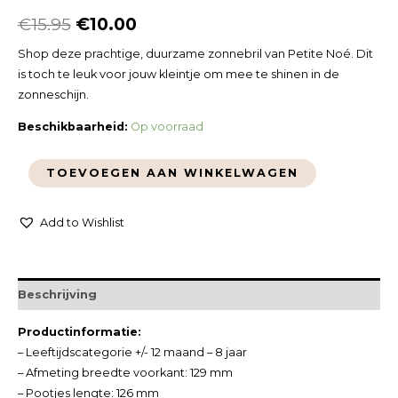
€
15.95
€
10.00
Shop deze prachtige, duurzame zonnebril van Petite Noé. Dit
is toch te leuk voor jouw kleintje om mee te shinen in de
zonneschijn.
Beschikbaarheid:
Op voorraad
TOEVOEGEN AAN WINKELWAGEN
Add to Wishlist
Beschrijving
Productinformatie:
– Leeftijdscategorie +/- 12 maand – 8 jaar
– Afmeting breedte voorkant: 129 mm
– Pootjes lengte: 126 mm