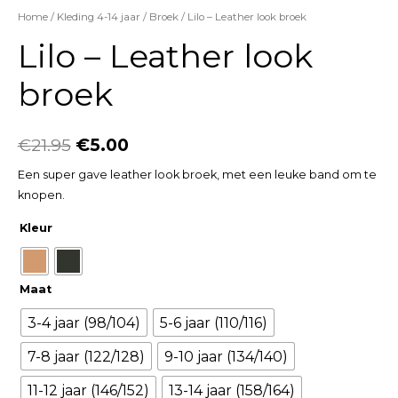
Home
/
Kleding 4-14 jaar
/
Broek
/ Lilo – Leather look broek
Lilo – Leather look
broek
€
21.95
€
5.00
Een super gave leather look broek, met een leuke band om te
knopen.
Kleur
Maat
3-4 jaar (98/104)
5-6 jaar (110/116)
7-8 jaar (122/128)
9-10 jaar (134/140)
11-12 jaar (146/152)
13-14 jaar (158/164)