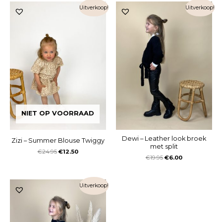
Uitverkoop!
Uitverkoop!
NIET OP VOORRAAD
Dewi – Leather look broek
Zizi – Summer Blouse Twiggy
met split
€
24.95
€
12.50
€
19.95
€
6.00
Uitverkoop!