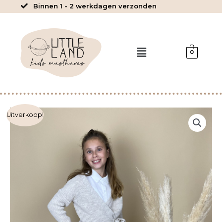
Ga
Binnen 1 - 2 werkdagen verzonden
naar
de
inhoud
Menu
0
Lilo
Uitverkoop!
-
Leather
look
broek
aantal