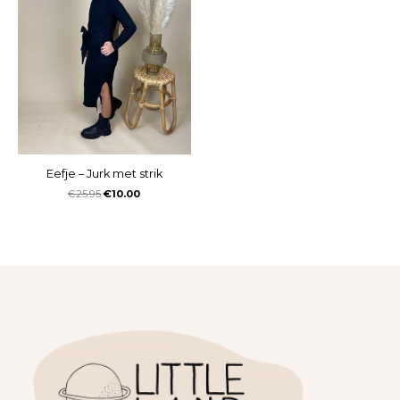
Eefje – Jurk met strik
€
25.95
€
10.00