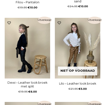
sand
Filou – Pantalon
€
24.95
€
10.00
€
19.95
€
10.00
Uitverkoop!
Uitverkoop!
NIET OP VOORRAAD
Dewi – Leather look broek
Lilo – Leather look broek
met split
€
21.95
€
5.00
€
19.95
€
6.00
Uitverkoop!
Uitverkoop!