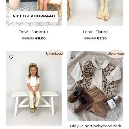
NIET OP VOORRAAD
Dewi – Jumpsuit
Lena – Flared
€
20.95
€
8.00
€
18.49
€
7.50
Uitverkoop!
Uitverkoop!
Didy – Short babycord dark