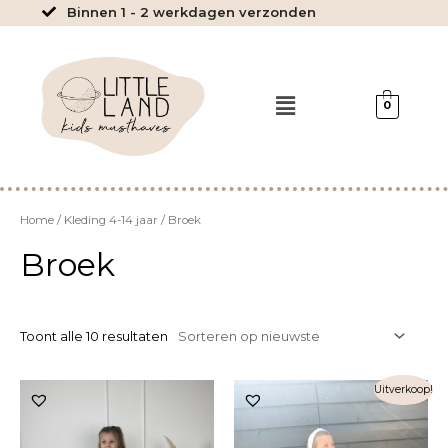
Ga
Binnen 1 - 2 werkdagen verzonden
naar
de
inhoud
Menu
0
Home
/
Kleding 4-14 jaar
/ Broek
Broek
Toont alle 10 resultaten
Uitverkoop!