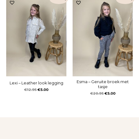
Esma – Geruite broek met
Lexi – Leather look legging
tasje
€
12.95
€
5.00
€
20.95
€
5.00