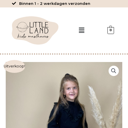
Ga
Binnen 1 - 2 werkdagen verzonden
naar
de
inhoud
Menu
0
Esma
Uitverkoop!
-
Geruite
broek
met
tasje
aantal