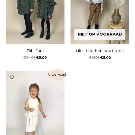
NIET OP VOORRAAD
Elif – Jurk
Lilo – Leather look broek
€
24.95
€
5.00
€
21.95
€
5.00
Uitverkoop!