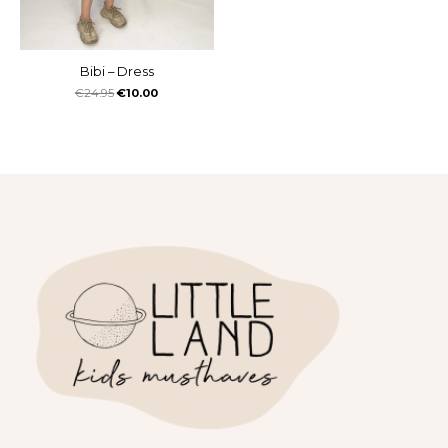
Bibi – Dress
€
24.95
€
10.00