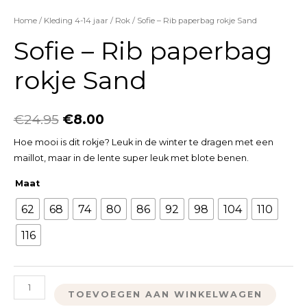
Home
/
Kleding 4-14 jaar
/
Rok
/ Sofie – Rib paperbag rokje Sand
Sofie – Rib paperbag
rokje Sand
€
24.95
€
8.00
Hoe mooi is dit rokje? Leuk in de winter te dragen met een
maillot, maar in de lente super leuk met blote benen.
Maat
62
68
74
80
86
92
98
104
110
116
TOEVOEGEN AAN WINKELWAGEN