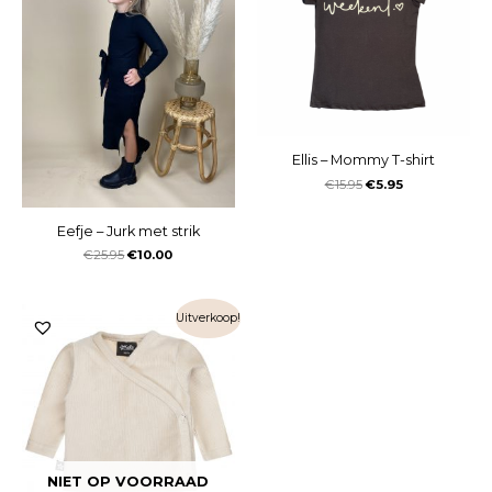
Ellis – Mommy T-shirt
€
15.95
€
5.95
Eefje – Jurk met strik
€
25.95
€
10.00
Uitverkoop!
NIET OP VOORRAAD