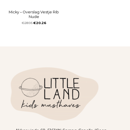
Micky – Overslag Vestje Rib
Nude
€
28.95
€
20.26