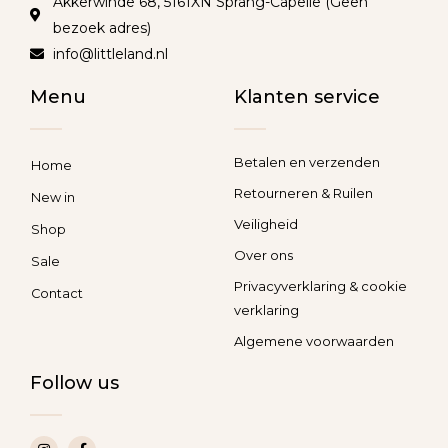
Akkerwinde 68, 5161XN Sprang-Capelle (Geen
bezoek adres)
info@littleland.nl
Menu
Klanten service
Betalen en verzenden
Home
Retourneren & Ruilen
New in
Veiligheid
Shop
Over ons
Sale
Privacyverklaring & cookie
Contact
verklaring
Algemene voorwaarden
Follow us
I
F