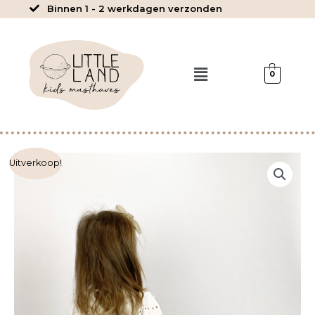
Ga
Binnen 1 - 2 werkdagen verzonden
naar
de
inhoud
Menu
0
Sofie
Uitverkoop!
-
Rib
paperbag
rokje
Sand
aantal