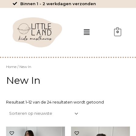
Ga
Binnen 1 - 2 werkdagen verzonden
naar
de
inhoud
Menu
0
Home
/ New In
New In
Resultaat 1–12 van de 24 resultaten wordt getoond