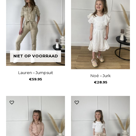
NIET OP VOORRAAD
Lauren – Jumpsuit
Noé – Jurk
€
59.95
€
28.95