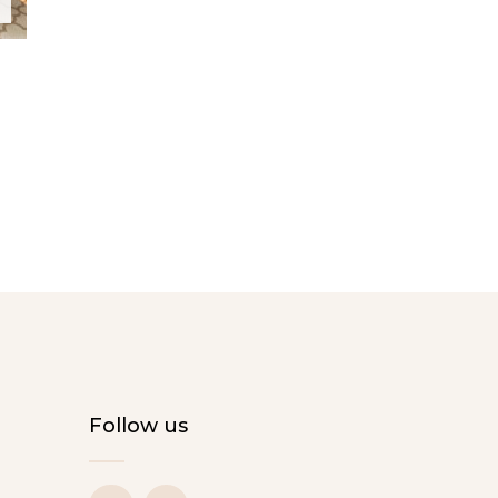
Follow us
I
F