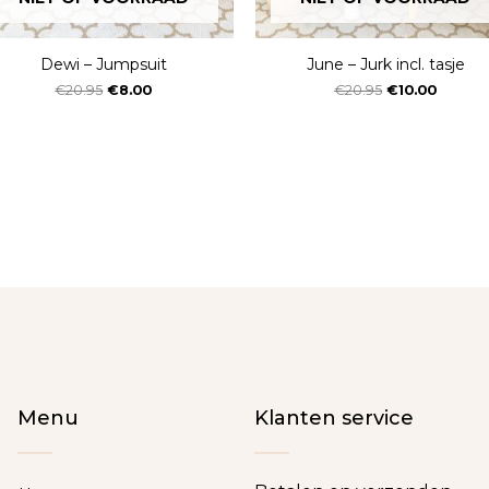
Dewi – Jumpsuit
June – Jurk incl. tasje
€
20.95
€
8.00
€
20.95
€
10.00
Menu
Klanten service