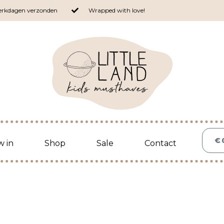
werkdagen verzonden
Wrapped with love!
€
 in
Shop
Sale
Contact