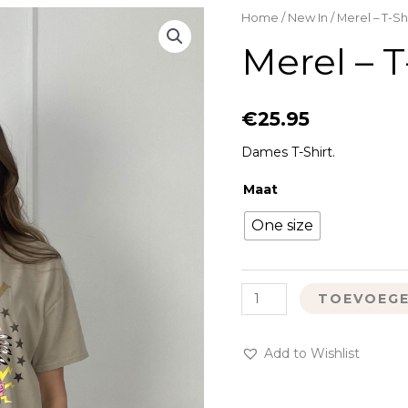
Merel
Home
/
New In
/ Merel – T-Sh
-
Merel – T
T-
Shirt
aantal
€
25.95
Dames T-Shirt.
Maat
One size
TOEVOEGE
Add to Wishlist