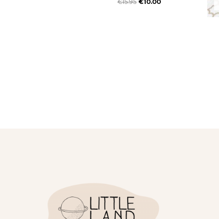
€
15.95
€
10.00