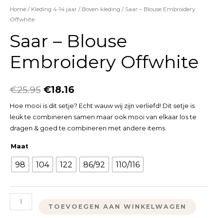
Home
/
Kleding 4-14 jaar
/
Boven kleding
/ Saar – Blouse Embroidery
Offwhite
Saar – Blouse
Embroidery Offwhite
€
25.95
€
18.16
Hoe mooi is dit setje? Echt wauw wij zijn verliefd! Dit setje is
leuk te combineren samen maar ook mooi van elkaar los te
dragen & goed te combineren met andere items.
Maat
98
104
122
86/92
110/116
TOEVOEGEN AAN WINKELWAGEN