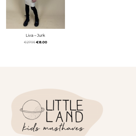
Liva – Jurk
€
27.95
€
8.00