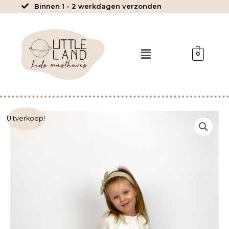
Ga
Binnen 1 - 2 werkdagen verzonden
naar
de
inhoud
Menu
0
Saar
Uitverkoop!
-
Blouse
Embroidery
Offwhite
aantal