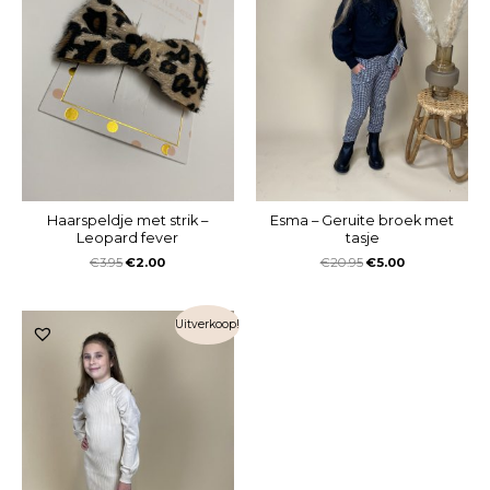
Haarspeldje met strik –
Esma – Geruite broek met
Leopard fever
tasje
€
3.95
€
2.00
€
20.95
€
5.00
Uitverkoop!