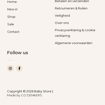
Betalen en verzenden
Home
Retourneren & Ruilen
New in
Veiligheid
Shop
Over ons
Sale
Privacyverklaring & cookie
Contact
verklaring
Algemene voorwaarden
Follow us
I
F
n
a
s
c
t
e
a
b
g
o
r
o
a
k
Copyright © 2026 Baby Store |
m
-
Made by
CO DENKERS​​
f