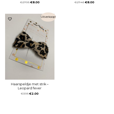
€
27.95
€
8.00
€
27.45
€
8.00
Uitverkoop!
Haarspeldje met strik –
Leopard fever
€
3.95
€
2.00