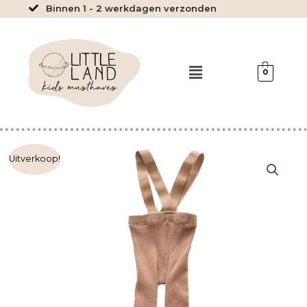
Ga
Binnen 1 - 2 werkdagen verzonden
naar
de
inhoud
Menu
0
Legging
Uitverkoop!
bretels
van
elastiek
River
aantal