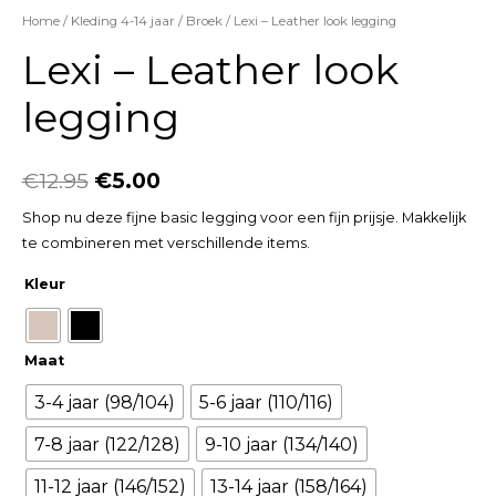
Home
/
Kleding 4-14 jaar
/
Broek
/ Lexi – Leather look legging
Lexi – Leather look
legging
€
12.95
€
5.00
Shop nu deze fijne basic legging voor een fijn prijsje. Makkelijk
te combineren met verschillende items.
Kleur
Maat
3-4 jaar (98/104)
5-6 jaar (110/116)
7-8 jaar (122/128)
9-10 jaar (134/140)
11-12 jaar (146/152)
13-14 jaar (158/164)