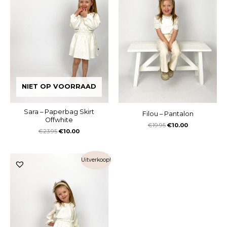
NIET OP VOORRAAD
Sara – Paperbag Skirt
Filou – Pantalon
Offwhite
€
19.95
€
10.00
€
23.95
€
10.00
Uitverkoop!