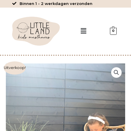
Ga
Binnen 1 - 2 werkdagen verzonden
naar
de
inhoud
Menu
0
Dewi
Uitverkoop!
-
Jumpsuit
aantal