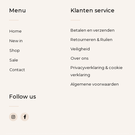
Menu
Klanten service
Betalen en verzenden
Home
Retourneren & Ruilen
New in
Veiligheid
Shop
Over ons
Sale
Privacyverklaring & cookie
Contact
verklaring
Algemene voorwaarden
Follow us
I
F
n
a
s
c
t
e
a
b