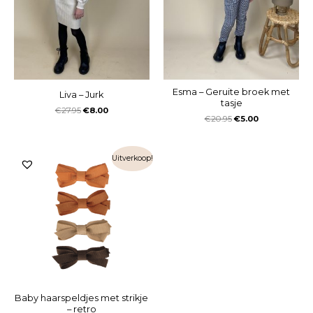
Esma – Geruite broek met
Liva – Jurk
tasje
€
27.95
€
8.00
€
20.95
€
5.00
Uitverkoop!
Baby haarspeldjes met strikje
– retro