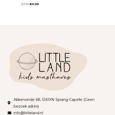
€
7.95
€
5.00
Akkerwinde 68, 5161XN Sprang-Capelle (Geen
bezoek adres)
info@littleland.nl