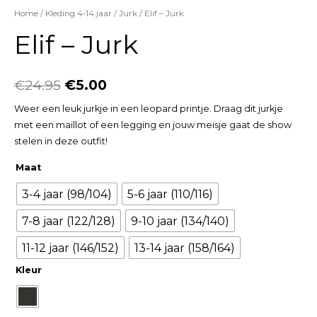
Home
/
Kleding 4-14 jaar
/
Jurk
/ Elif – Jurk
Elif – Jurk
€
24.95
€
5.00
Weer een leuk jurkje in een leopard printje. Draag dit jurkje
met een maillot of een legging en jouw meisje gaat de show
stelen in deze outfit!
Maat
3-4 jaar (98/104)
5-6 jaar (110/116)
7-8 jaar (122/128)
9-10 jaar (134/140)
11-12 jaar (146/152)
13-14 jaar (158/164)
Kleur