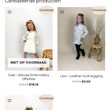
Gerelateerde producten
Uitverkoop!
Uitverkoop!
NIET OP VOORRAAD
Saar – Blouse Embroidery
Lexi – Leather look legging
Offwhite
€
12.95
€
5.00
€
25.95
€
18.16
Uitverkoop!