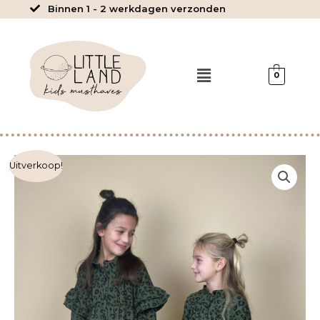
Ga
Binnen 1 - 2 werkdagen verzonden
naar
de
inhoud
Menu
0
Elif
Uitverkoop!
-
Jurk
aantal