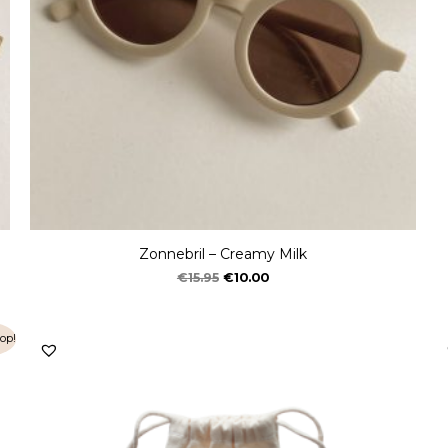
Zonnebril – Creamy Milk
€
15.95
€
10.00
op!