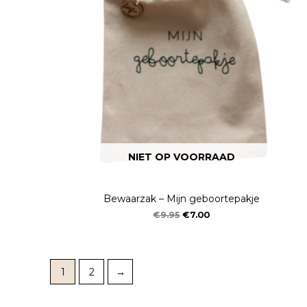
NIET OP VOORRAAD
Bewaarzak – Mijn geboortepakje
€
9.95
€
7.00
1
2
→