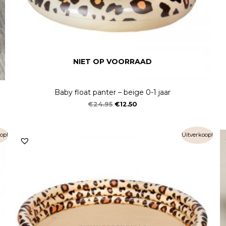
NIET OP VOORRAAD
Baby float panter – beige 0-1 jaar
€
24.95
€
12.50
op!
Uitverkoop!