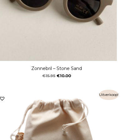
Zonnebril – Stone Sand
€
15.95
€
10.00
Uitverkoop!