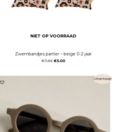
NIET OP VOORRAAD
Zwembandjes panter – beige 0-2 jaar
€
7.95
€
5.00
Uitverkoop!