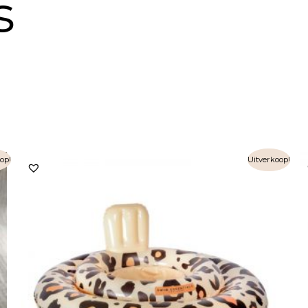
s
op!
Uitverkoop!