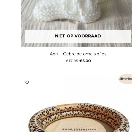
NIET OP VOORRAAD
April – Gebreide oma slofjes
€
17.95
€
5.00
Uitverko