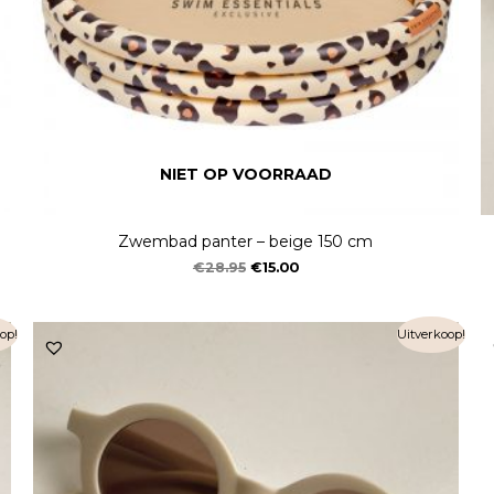
NIET OP VOORRAAD
Zwembad panter – beige 150 cm
€
28.95
€
15.00
op!
Uitverkoop!