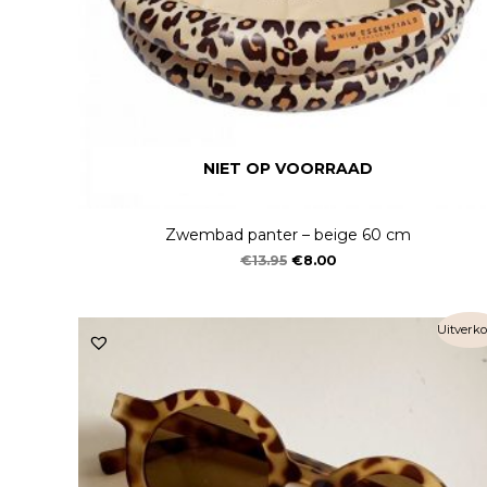
NIET OP VOORRAAD
Zwembad panter – beige 60 cm
€
13.95
€
8.00
Uitverko