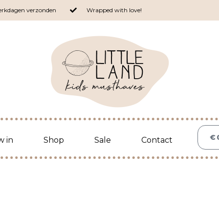
werkdagen verzonden
Wrapped with love!
€
 in
Shop
Sale
Contact