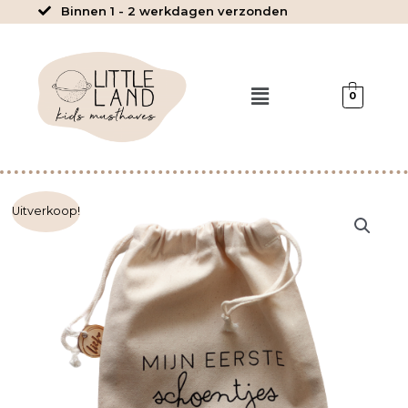
Ga
Binnen 1 - 2 werkdagen verzonden
naar
de
inhoud
Menu
0
Uitverkoop!