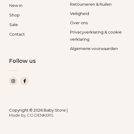
Retourneren & Ruilen
New in
Veiligheid
Shop
Over ons
Sale
Privacyverklaring & cookie
Contact
verklaring
Algemene voorwaarden
Follow us
I
F
n
a
s
c
t
e
a
b
g
o
r
o
a
k
Copyright © 2026 Baby Store |
m
-
Made by
CO DENKERS​​
f