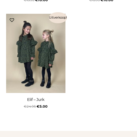
€
15.95
€
10.00
€
15.95
€
10.00
Uitverkoop!
Elif – Jurk
€
24.95
€
5.00