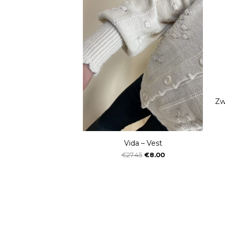
Zw
Vida – Vest
€
27.45
€
8.00