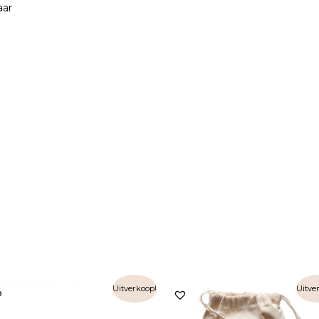
aar
Uitverkoop!
Uitve