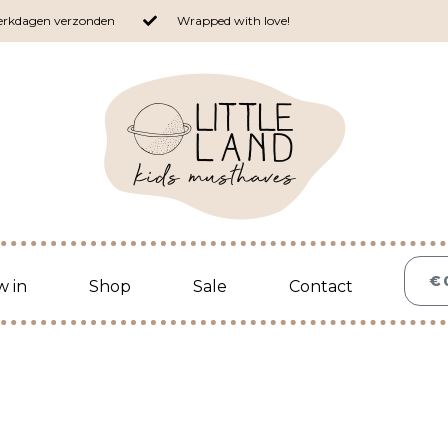
werkdagen verzonden
Wrapped with love!
€
 in
Shop
Sale
Contact