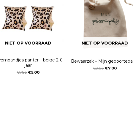
NIET OP VOORRAAD
NIET OP VOORRAAD
embandjes panter – beige 2-6
Bewaarzak – Mijn geboortepa
jaar
€
9.95
€
7.00
€
7.95
€
5.00