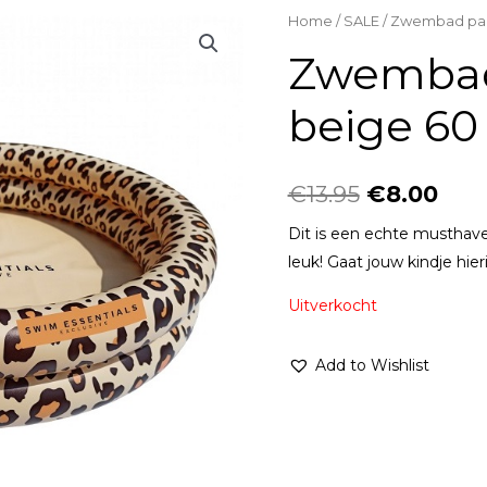
Home
/
SALE
/ Zwembad pan
Zwembad
beige 60
€
13.95
€
8.00
Dit is een echte musthave
leuk! Gaat jouw kindje hie
Uitverkocht
Add to Wishlist