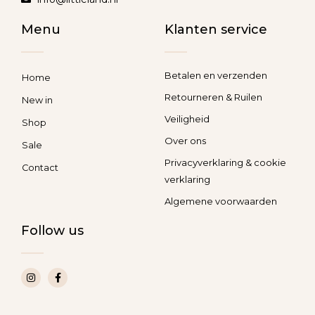
Menu
Klanten service
Betalen en verzenden
Home
Retourneren & Ruilen
New in
Veiligheid
Shop
Over ons
Sale
Privacyverklaring & cookie
Contact
verklaring
Algemene voorwaarden
Follow us
I
F
n
a
s
c
t
e
a
b