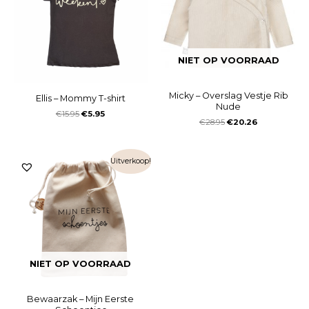
NIET OP VOORRAAD
Micky – Overslag Vestje Rib
Ellis – Mommy T-shirt
Nude
€
15.95
€
5.95
€
28.95
€
20.26
Uitverkoop!
NIET OP VOORRAAD
Bewaarzak – Mijn Eerste