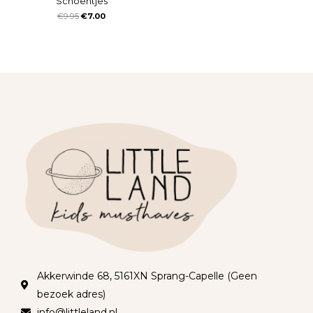
Schoentjes
€
9.95
€
7.00
Akkerwinde 68, 5161XN Sprang-Capelle (Geen
bezoek adres)
info@littleland.nl