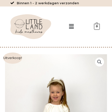
Ga
Binnen 1 - 2 werkdagen verzonden
naar
de
inhoud
Menu
0
Yara
Uitverkoop!
-
Panter
paperbag
rokje
Sand
aantal