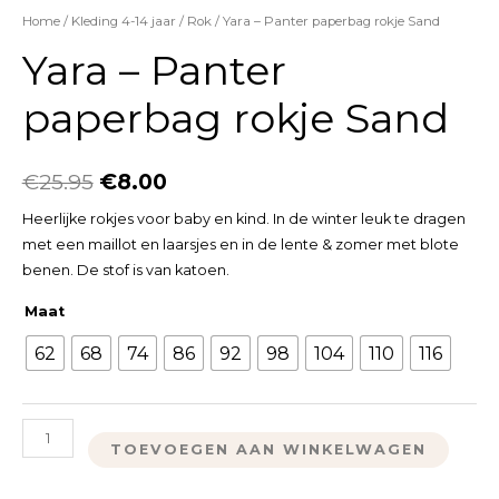
Home
/
Kleding 4-14 jaar
/
Rok
/ Yara – Panter paperbag rokje Sand
Yara – Panter
paperbag rokje Sand
€
25.95
€
8.00
Heerlijke rokjes voor baby en kind. In de winter leuk te dragen
met een maillot en laarsjes en in de lente & zomer met blote
benen. De stof is van katoen.
Maat
62
68
74
86
92
98
104
110
116
TOEVOEGEN AAN WINKELWAGEN