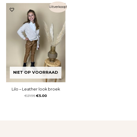
Uitverkoop!
NIET OP VOORRAAD
Lilo – Leather look broek
€
21.95
€
5.00