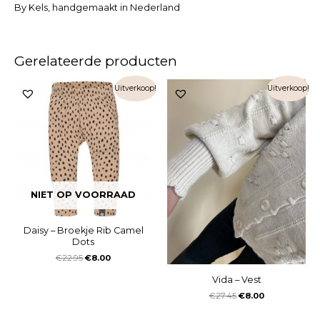
By Kels, handgemaakt in Nederland
Gerelateerde producten
Uitverkoop!
Uitverkoop!
NIET OP VOORRAAD
Daisy – Broekje Rib Camel
Dots
€
22.95
€
8.00
Vida – Vest
€
27.45
€
8.00