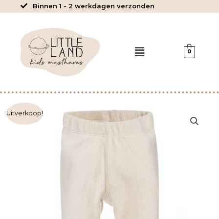
Ga
Binnen 1 - 2 werkdagen verzonden
naar
de
inhoud
Menu
0
Mick
Uitverkoop!
-
Broekje
Rib
Nude
aantal