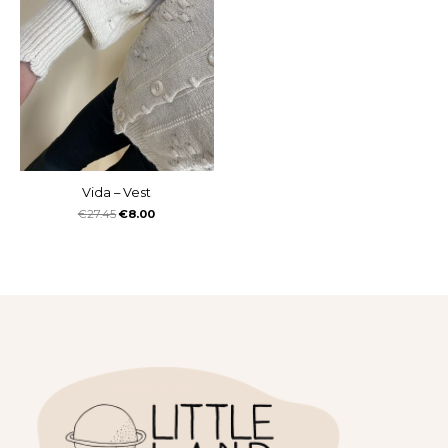
Vida – Vest
€
27.45
€
8.00