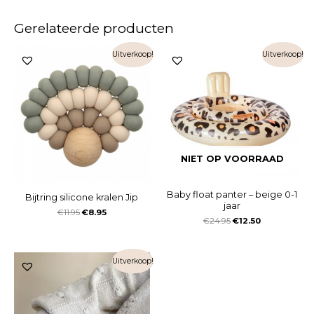
Gerelateerde producten
Uitverkoop!
Uitverkoop!
NIET OP VOORRAAD
Baby float panter – beige 0-1
Bijtring silicone kralen Jip
jaar
€
11.95
€
8.95
€
24.95
€
12.50
Uitverkoop!