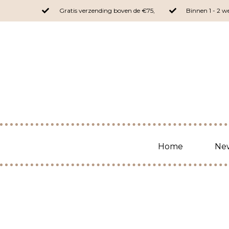
Ga
Gratis verzending boven de €75,
Binnen 1 - 2 
naar
de
inhoud
Home
New