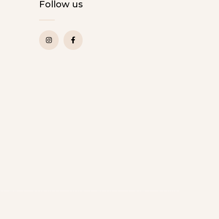
Follow us
I
F
n
a
s
c
t
e
a
b
g
o
r
o
a
k
m
-
f