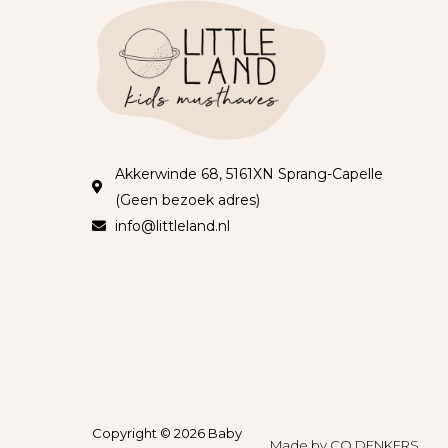
Akkerwinde 68, 5161XN Sprang-Capelle
(Geen bezoek adres)
info@littleland.nl
Copyright © 2026 Baby
Made by
CO DENKERS​​