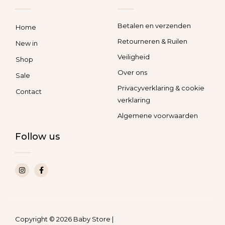
Betalen en verzenden
Home
Retourneren & Ruilen
New in
Veiligheid
Shop
Over ons
Sale
Privacyverklaring & cookie
Contact
verklaring
Algemene voorwaarden
Follow us
I
F
n
a
s
c
t
e
a
b
g
o
r
o
a
k
Copyright © 2026 Baby Store |
m
-