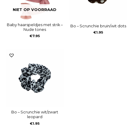
NIET OP VOORRAAD
Baby haarspeldjes met strik –
Bo – Scrunchie bruin/wit dots
Nude tones
€
1.95
€
7.95
Bo – Scrunchie wit/zwart
leopard
€
1.95