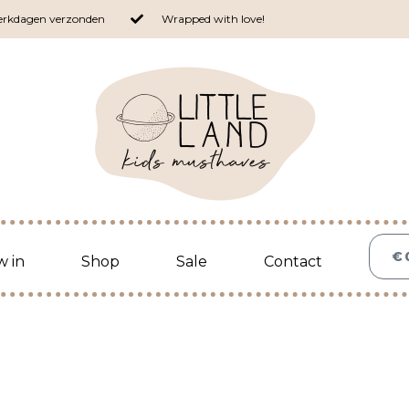
werkdagen verzonden
Wrapped with love!
€
 in
Shop
Sale
Contact