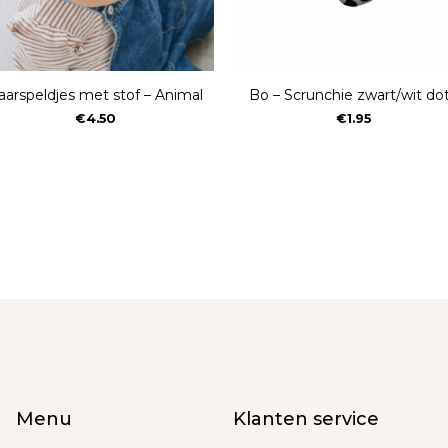
aarspeldjes met stof – Animal
Bo – Scrunchie zwart/wit do
€
4.50
€
1.95
Menu
Klanten service