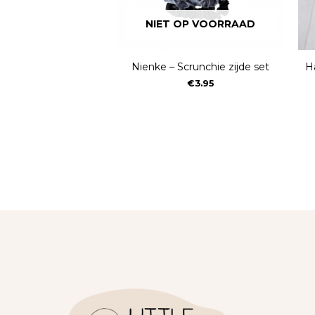
NIET OP VOORRAAD
Nienke – Scrunchie zijde set
H
€
3.95