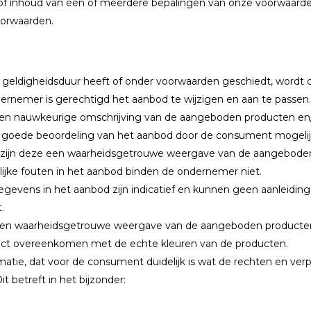
 of inhoud van één of meerdere bepalingen van onze voorwaarde
orwaarden.
geldigheidsduur heeft of onder voorwaarden geschiedt, wordt di
ndernemer is gerechtigd het aanbod te wijzigen en aan te passen.
en nauwkeurige omschrijving van de aangeboden producten en/of
 goede beoordeling van het aanbod door de consument mogelij
 zijn deze een waarheidsgetrouwe weergave van de aangeboden
lijke fouten in het aanbod binden de ondernemer niet.
gegevens in het aanbod zijn indicatief en kunnen geen aanleidin
.
n een waarheidsgetrouwe weergave van de aangeboden producte
ct overeenkomen met de echte kleuren van de producten.
atie, dat voor de consument duidelijk is wat de rechten en verpl
t betreft in het bijzonder: