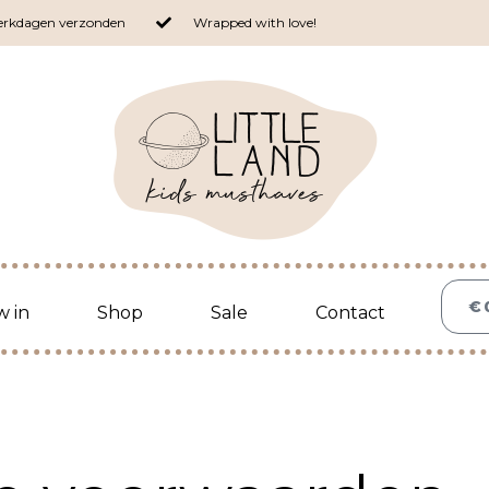
werkdagen verzonden
Wrapped with love!
€
 in
Shop
Sale
Contact