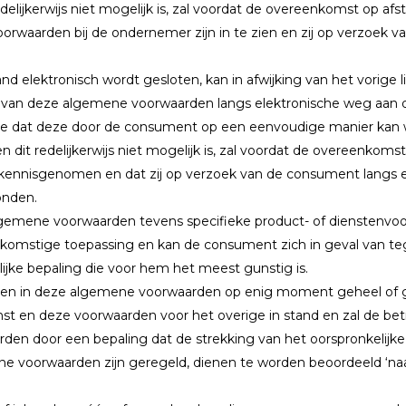
edelijkerwijs niet mogelijk is, zal voordat de overeenkomst op a
waarden bij de ondernemer zijn in te zien en zij op verzoek 
d elektronisch wordt gesloten, kan in afwijking van het vorige
t van deze algemene voorwaarden langs elektronische weg aan 
ze dat deze door de consument op een eenvoudige manier kan
dit redelijkerwijs niet mogelijk is, zal voordat de overeenkoms
ennisgenomen en dat zij op verzoek van de consument langs el
onden.
lgemene voorwaarden tevens specifieke product- of dienstenvoor
nkomstige toepassing en kan de consument zich in geval van t
jke bepaling die voor hem het meest gunstig is.
en in deze algemene voorwaarden op enig moment geheel of gedee
st en deze voorwaarden voor het overige in stand en zal de bet
den door een bepaling dat de strekking van het oorspronkelijke
mene voorwaarden zijn geregeld, dienen te worden beoordeeld ‘n