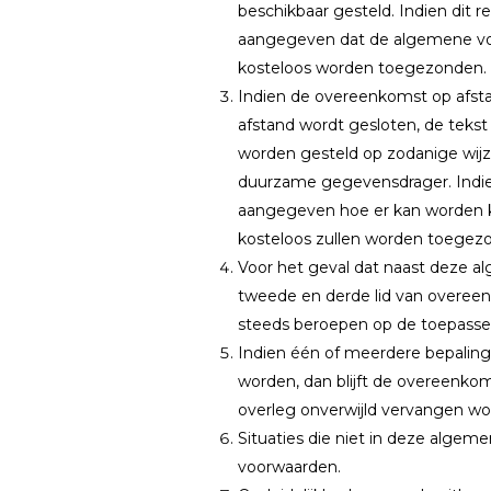
beschikbaar gesteld. Indien dit r
aangegeven dat de algemene voor
kosteloos worden toegezonden.
Indien de overeenkomst op afstan
afstand wordt gesloten, de teks
worden gesteld op zodanige wij
duurzame gegevensdrager. Indien 
aangegeven hoe er kan worden k
kosteloos zullen worden toegez
Voor het geval dat naast deze a
tweede en derde lid van overee
steeds beroepen op de toepasseli
Indien één of meerdere bepaling
worden, dan blijft de overeenkom
overleg onverwijld vervangen wor
Situaties die niet in deze alge
voorwaarden.