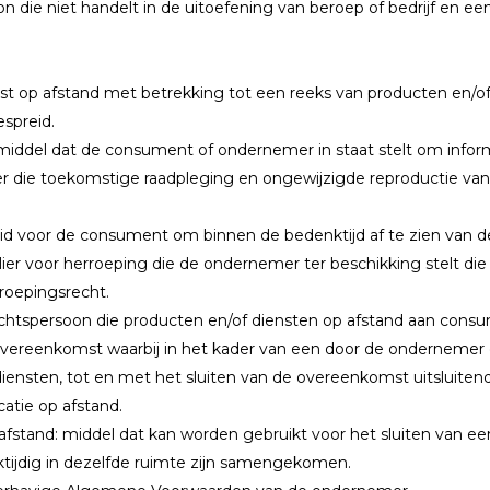
n die niet handelt in de uitoefening van beroep of bedrijf en 
t op afstand met betrekking tot een reeks van producten en/of 
espreid.
ddel dat de consument of ondernemer in staat stelt om informa
ier die toekomstige raadpleging en ongewijzigde reproductie va
id voor de consument om binnen de bedenktijd af te zien van 
ier voor herroeping die de ondernemer ter beschikking stelt d
rroepingsrecht.
echtspersoon die producten en/of diensten op afstand aan cons
vereenkomst waarbij in het kader van een door de ondernemer
diensten, tot en met het sluiten van de overeenkomst uitsluite
tie op afstand.
fstand: middel dat kan worden gebruikt voor het sluiten van e
ijdig in dezelfde ruimte zijn samengekomen.